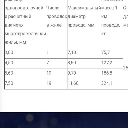
однопроволочной
Число
Максимальный
масса 1
Ст
и расчетный
проволок
диаметр
км
дл
диаметр
в жиле
провода, мм
провода,
м
многопроволочной
кг
жилы, мм
3,00
1
7,10
75,7
4,50
7
8,60
127,2
2
5,60
19
9,70
186,8
7,50
19
11,60
324,1