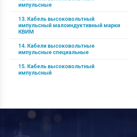
импульсные
13. Кабель высоковольтный
импульсный малоиндуктивный марки
КВИМ
14. Кабели высоковольтные
импульсные специальные
15. Кабель высоковольтный
импульсный